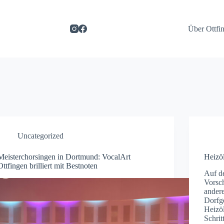
Über Ottfi
Uncategorized
Meisterchorsingen in Dortmund: VocalArt
Heizö
Ottfingen brilliert mit Bestnoten
Auf d
Vorsch
ander
Dorfg
Heizöl
Schrit