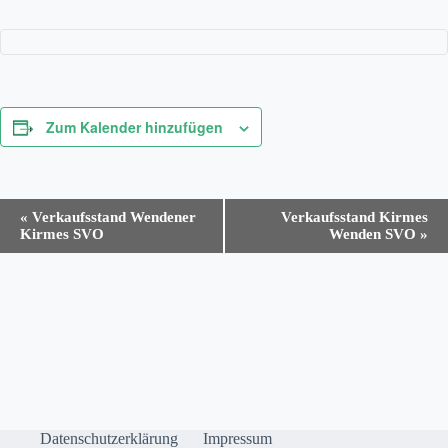
Zum Kalender hinzufügen
V
«
Verkaufsstand Wendener
Verkaufsstand Kirmes
e
Kirmes SVO
Wenden SVO
»
r
a
n
s
t
a
l
t
u
n
g
Datenschutzerklärung
Impressum
-