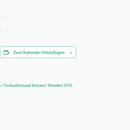
Zum Kalender hinzufügen
V
«
Verkaufsstand Kirmes Wenden SVO
e
r
a
n
s
t
a
l