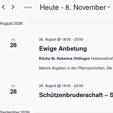
e
s
Heute
 - 
8. November
S
Heute
t
c
a
h
D
l
l
a
t
ü
August 2026
t
u
s
u
n
s
m
g
e
w
l
26. August @ 18:00
-
23:00
e
MI.
ä
26
w
n
h
Ewige Anbetung
o
S
l
r
e
u
t
n
c
Kirche St. Hubertus Ottfingen
Hubertusstra
e
.
h
i
e
Nähere Angaben in den Pfarrnachrichten. Die 
n
u
g
n
e
d
b
A
28. August @ 18:00
-
23:00
e
FR.
n
28
n
Schützenbruderschaft – S
s
.
i
S
c
u
h
c
September 2026
t
h