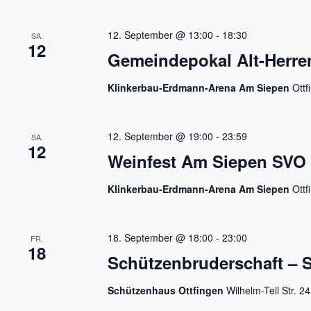
s
e
l
12. September @ 13:00
-
18:30
SA.
w
12
o
Gemeindepokal Alt-Herre
r
t
.
Klinkerbau-Erdmann-Arena Am Siepen
Ottf
12. September @ 19:00
-
23:59
SA.
12
Weinfest Am Siepen SVO
Klinkerbau-Erdmann-Arena Am Siepen
Ottf
18. September @ 18:00
-
23:00
FR.
18
Schützenbruderschaft – S
Schützenhaus Ottfingen
Wilhelm-Tell Str. 2