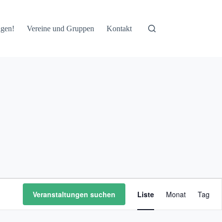
ngen!
Vereine und Gruppen
Kontakt
V
e
Veranstaltungen suchen
Liste
Monat
Tag
r
a
n