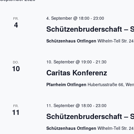
e
e
n
n
a
,
4. September @ 18:00
-
23:00
FR.
c
N
4
h
a
Schützenbruderschaft – S
V
v
e
i
r
Schützenhaus Ottfingen
Wilhelm-Tell Str. 2
g
a
a
n
t
s
i
t
10. September @ 19:00
-
21:30
DO.
o
a
10
n
l
Caritas Konferenz
t
u
Pfarrheim Ottfingen
Hubertusstraße 66, Wen
n
g
e
n
11. September @ 18:00
-
23:00
S
FR.
11
c
Schützenbruderschaft – S
h
l
ü
Schützenhaus Ottfingen
Wilhelm-Tell Str. 2
s