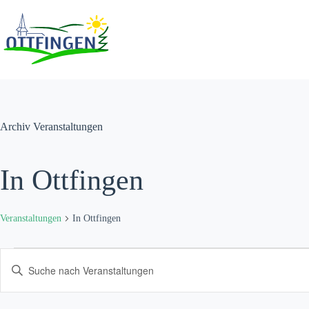
Zum
Inhalt
springen
Archiv
Veranstaltungen
In Ottfingen
Veranstaltungen
In Ottfingen
Veranstaltungen
V
B
e
i
r
t
a
t
n