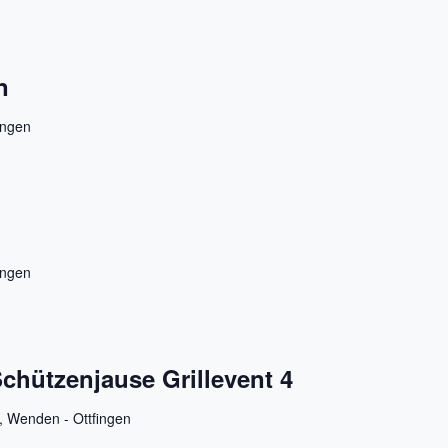
n
ingen
ingen
chützenjause Grillevent 4
4, Wenden - Ottfingen