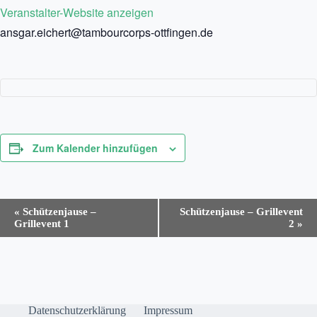
Veranstalter-Website anzeigen
ansgar.eichert@tambourcorps-ottfingen.de
Zum Kalender hinzufügen
V
«
Schützenjause –
Schützenjause – Grillevent
e
Grillevent 1
2
»
r
a
n
s
t
a
l
Datenschutzerklärung
Impressum