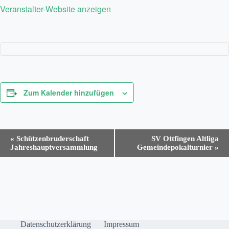
Veranstalter-Website anzeigen
Zum Kalender hinzufügen
V
«
Schützenbruderschaft
SV Ottfingen Altliga
e
Jahreshauptversammlung
Gemeindepokalturnier
»
r
a
n
s
t
a
l
t
Datenschutzerklärung
Impressum
u