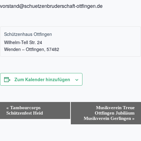
vorstand@schuetzenbruderschaft-ottfingen.de
Schützenhaus Ottfingen
Wilhelm-Tell Str. 24
Wenden – Ottfingen
,
57482
Zum Kalender hinzufügen
V
«
Tambourcorps
Musikverein Treue
e
Schützenfest Heid
Ottfingen Jubiläum
r
Musikverein Gerlingen
»
a
n
s
t