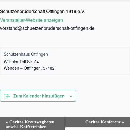
Schützenbruderschaft Ottfingen 1919 e.V.
Veranstalter-Website anzeigen
vorstand@schuetzenbruderschaft-ottfingen.de
Schützenhaus Ottfingen
Wilhelm-Tell Str. 24
Wenden – Ottfingen
,
57482
Zum Kalender hinzufügen
V
«
Caritas Kreuzwegbeten
Caritas Konferenz
»
e
anschl. Kaffeetrinken
r