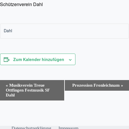
Schützenverein Dahl
Dahl
Zum Kalender hinzufügen
V
«
Musikverein Treue
Prozession Fronleichnam
»
e
Ottfingen Festmusik SF
r
Dahl
a
n
s
t
a
l
Datenschutzerklärung
Impressum
t