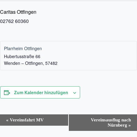
Caritas Ottfingen
02762 60360
Pfarrheim Ottfingen
Hubertusstraße 66
Wenden – Ottfingen
,
57482
Zum Kalender hinzufügen
V
«
Vereinsfahrt MV
Vereinsausflug nach
e
Nürnberg
»
r
a