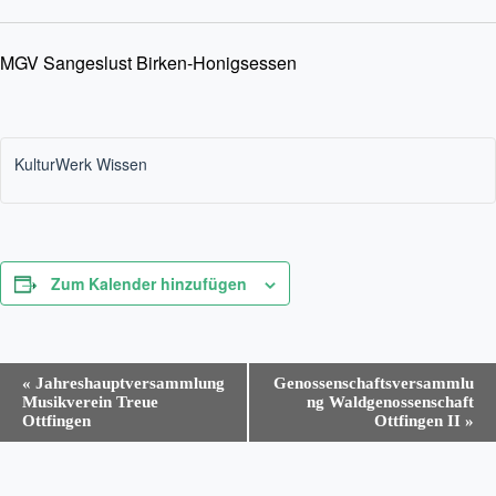
MGV Sangeslust Birken-Honigsessen
KulturWerk Wissen
Zum Kalender hinzufügen
V
«
Jahreshauptversammlung
Genossenschaftsversammlu
e
Musikverein Treue
ng Waldgenossenschaft
r
Ottfingen
Ottfingen II
»
a
n
s
t