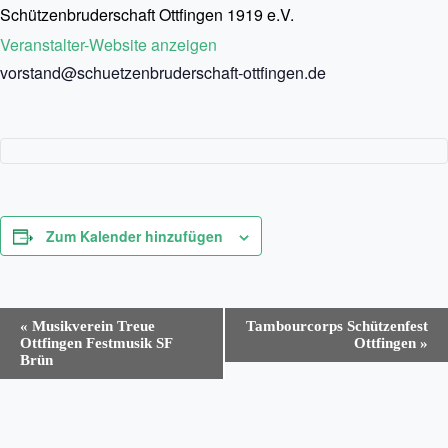
Schützenbruderschaft Ottfingen 1919 e.V.
Veranstalter-Website anzeigen
vorstand@schuetzenbruderschaft-ottfingen.de
Zum Kalender hinzufügen
V
«
Musikverein Treue
Tambourcorps Schützenfest
e
Ottfingen Festmusik SF
Ottfingen
»
r
Brün
a
n
s
t
a