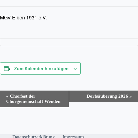
MGV Elben 1931 e.V.
Zum Kalender hinzufügen
V
«
Chorfest der
Dorfsäuberung 2026
»
e
Chorgemeinschaft Wenden
r
a
n
s
t
a
Datenschutzerklärung
Impressum
l