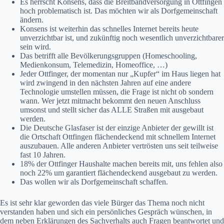
Es herrscht Konsens, dass die Breitbandversorgung in Ottfingen
hoch problematisch ist. Das möchten wir als Dorfgemeinschaft
ändern.
Konsens ist weiterhin das schnelles Internet bereits heute
unverzichtbar ist, und zukünftig noch wesentlich unverzichtbarer
sein wird.
Das betrifft alle Bevölkerungsgruppen (Homeschooling,
Medienkonsum, Telemedizin, Homeoffice, …)
Jeder Ottfinger, der momentan nur „Kupfer“ im Haus liegen hat
wird zwingend in den nächsten Jahren auf eine andere
Technologie umstellen müssen, die Frage ist nicht ob sondern
wann. Wer jetzt mitmacht bekommt den neuen Anschluss
umsonst und stellt sicher das ALLE Straßen mit ausgebaut
werden.
Die Deutsche Glasfaser ist der einzige Anbieter der gewillt ist
die Ortschaft Ottfingen flächendeckend mit schnellem Internet
auszubauen. Alle anderen Anbieter vertrösten uns seit teilweise
fast 10 Jahren.
18% der Ottfinger Haushalte machen bereits mit, uns fehlen also
noch 22% um garantiert flächendeckend ausgebaut zu werden.
Das wollen wir als Dorfgemeinschaft schaffen.
Es ist sehr klar geworden das viele Bürger das Thema noch nicht
verstanden haben und sich ein persönliches Gespräch wünschen, in
dem neben Erklärungen des Sachverhalts auch Fragen beantwortet und